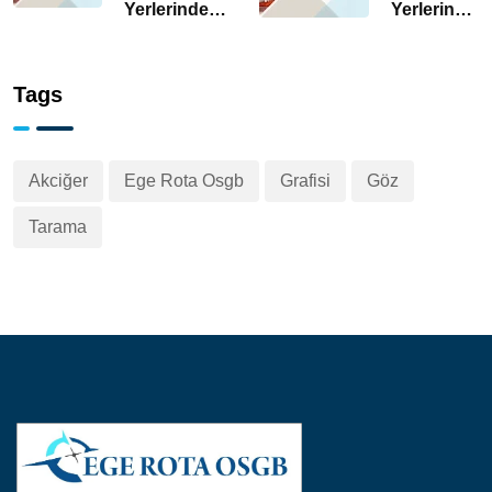
Yönetimi |
Faydası |
Yerlerinde
Yerlerinde
EGE ROTA
EGE ROTA
Laboratuvar
Risk
OSGB
OSGB
Hizmetlerinin
Yönetimi
Önemi | EGE
ve Mobil
Tags
ROTA OSGB
Sağlık
Araçları
Akciğer
Ege Rota Osgb
Grafisi
Göz
Tarama