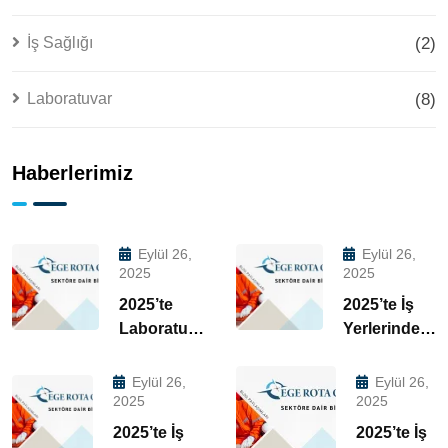
İş Sağlığı
(2)
Laboratuvar
(8)
Haberlerimiz
Eylül 26,
Eylül 26,
2025
2025
2025’te
2025’te İş
Laboratuvar
Yerlerinde
Hizmetleri
Mobil
ile İş
Laboratuvar
Eylül 26,
Eylül 26,
Yerinde
Hizmetinin 5
2025
2025
Risk
Büyük
2025’te İş
2025’te İş