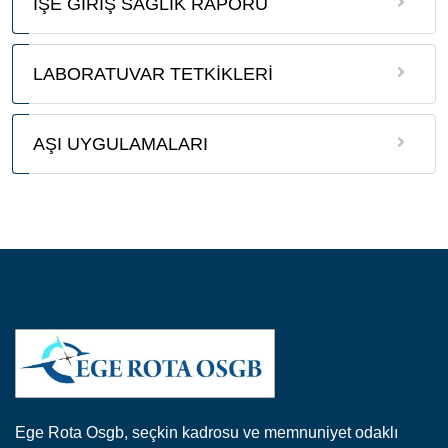
İŞE GİRİŞ SAĞLIK RAPORU
LABORATUVAR TETKİKLERİ
AŞI UYGULAMALARI
Ege Rota Osgb, seçkin kadrosu ve memnuniyet odaklı