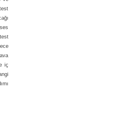
test
cağı
 ses
test
lece
Hava
e iç
angi
dımı