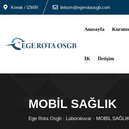
Konak / İZMİR
iletisim@egerotaosgb.com
Anasayfa
Kurums
İK
İletişim
MOBİL SAĞLIK
Ege Rota Osgb
-
Laboratuvar
-
MOBİL SAĞLI