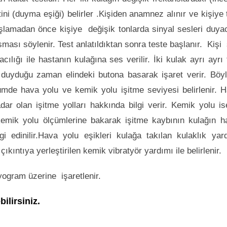
ini (duyma eşiği) belirler .Kişiden anamnez alınır ve kişiye 
başlamadan önce kişiye değişik tonlarda sinyal sesleri duya
ası söylenir. Test anlatıldıktan sonra teste başlanır. Kişi
cılığı ile hastanın kulağına ses verilir. İki kulak ayrı ayrı 
esi duyduğu zaman elindeki butona basarak işaret verir. Böy
lçümde hava yolu ve kemik yolu işitme seviyesi belirlenir. 
ar olan işitme yolları hakkında bilgi verir. Kemik yolu is
 kemik yolu ölçümlerine bakarak işitme kaybının kulağın h
 edinilir.Hava yolu eşikleri kulağa takılan kulaklık yar
çıkıntıya yerleştirilen kemik vibratyör yardımı ile belirlenir.
dyogram üzerine işaretlenir.
ilirsiniz.