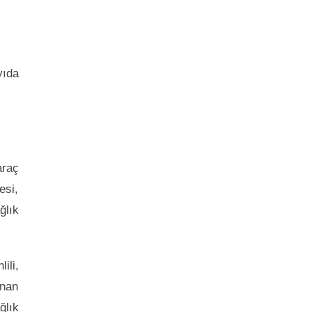
yıda
araç
esi,
ğlık
ili,
unan
ğlık