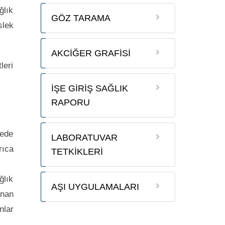
ğlık
GÖZ TARAMA
slek
AKCİĞER GRAFİSİ
leri
İŞE GİRİŞ SAĞLIK
RAPORU
rede
LABORATUVAR
rıca
TETKİKLERİ
ğlık
AŞI UYGULAMALARI
anan
nlar