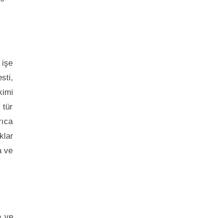
 işe
sti,
kimi
 tür
rıca
klar
a ve
e ve