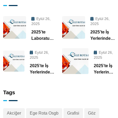
Eylül 26,
Eylül 26,
2025
2025
2025’te
2025’te İş
Laboratuvar
Yerlerinde
Hizmetleri
Mobil
ile İş
Laboratuvar
Eylül 26,
Eylül 26,
Yerinde
Hizmetinin 5
2025
2025
Risk
Büyük
2025’te İş
2025’te İş
Yönetimi |
Faydası |
Yerlerinde
Yerlerinde
EGE ROTA
EGE ROTA
Laboratuvar
Risk
OSGB
OSGB
Hizmetlerinin
Yönetimi
Önemi | EGE
ve Mobil
Tags
ROTA OSGB
Sağlık
Araçları
Akciğer
Ege Rota Osgb
Grafisi
Göz